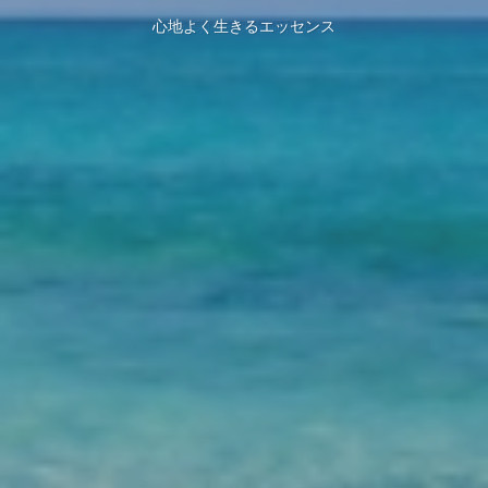
心地よく生きるエッセンス
心・身体・魂を調和する
心・身体・魂を調和する