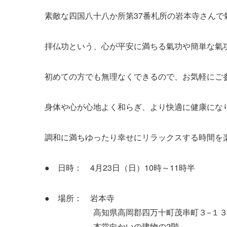
素敵な四国八十八か所第37番札所の岩本寺さんで
拝仏功という、心が平安に満ちる氣功や簡単な氣
初めての方でも無理なくできるので、お気軽にご
身体や心が心地よく和らぎ、より快適に健康にな
調和に満ちゆったり幸せにリラックスする時間を
● 日時： 4月23日（日）10時～11時半
● 場所： 岩本寺
高知県高岡郡四万十町茂串町３−１
本堂向かいの建物の2階