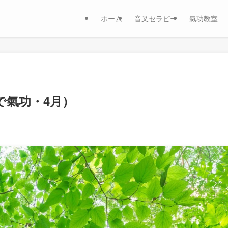
ホーム
音叉セラピー
氣功教室 
で氣功・4月）