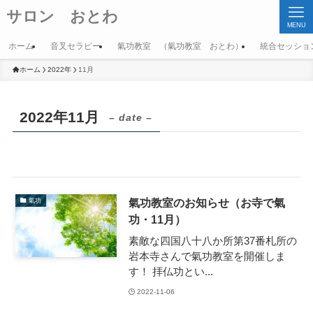
サロン おとわ
MENU
ホーム
音叉セラピー
氣功教室 （氣功教室 おとわ）
統合セッショ
ホーム
2022年
11月
2022年11月
– date –
氣功教室のお知らせ（お寺で氣
氣功
功・11月）
素敵な四国八十八か所第37番札所の
岩本寺さんで氣功教室を開催しま
す！ 拝仏功とい...
2022-11-06