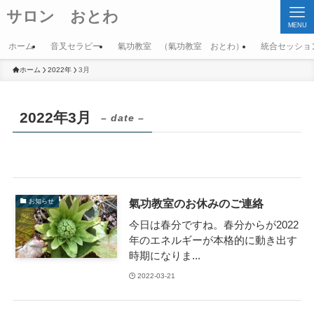
サロン おとわ
MENU
ホーム
音叉セラピー
氣功教室 （氣功教室 おとわ）
統合セッショ
ホーム
2022年
3月
2022年3月
– date –
氣功教室のお休みのご連絡
お知らせ
今日は春分ですね。春分からが2022
年のエネルギーが本格的に動き出す
時期になりま...
2022-03-21