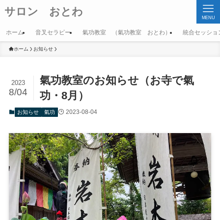
サロン おとわ
MENU
ホーム
音叉セラピー
氣功教室 （氣功教室 おとわ）
統合セッショ
ホーム
お知らせ
氣功教室のお知らせ（お寺で氣
2023
8/04
功・8月）
2023-08-04
お知らせ
氣功