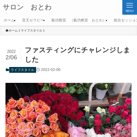
サロン おとわ
MENU
ホーム
音叉セラピー
氣功教室 （氣功教室 おとわ）
統合セッショ
ホーム
ライフスタイル
ファスティングにチャレンジしま
2022
2/06
した
2022-02-06
ライフスタイル